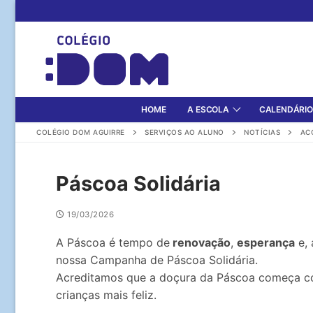
Pular
para
o
conteúdo
HOME
A ESCOLA
CALENDÁRIO
COLÉGIO DOM AGUIRRE
SERVIÇOS AO ALUNO
NOTÍCIAS
AC
Páscoa Solidária
19/03/2026
A Páscoa é tempo de
renovação
,
esperança
e, 
nossa Campanha de Páscoa Solidária.
Acreditamos que a doçura da Páscoa começa c
crianças mais feliz.