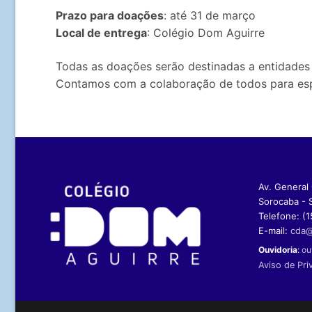
Prazo para doações
: até 31 de março
Local de entrega
: Colégio Dom Aguirre
Todas as doações serão destinadas a entidades 
Contamos com a colaboração de todos para espal
Av. General O
Sorocaba - 
Telefone: (1
E-mail:
cda@
Ouvidoria
:
ou
Aviso de Pri