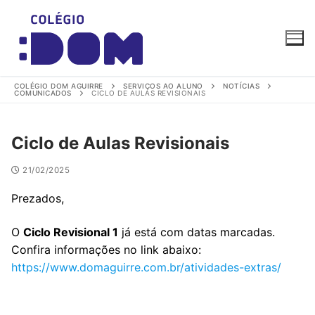
Pular
para
o
conteúdo
COLÉGIO DOM AGUIRRE
SERVIÇOS AO ALUNO
NOTÍCIAS
COMUNICADOS
CICLO DE AULAS REVISIONAIS
Ciclo de Aulas Revisionais
21/02/2025
Colégio Dom Aguirre
Online agora
Prezados,
O
Ciclo Revisional 1
já está com datas marcadas.
Confira informações no link abaixo:
https://www.domaguirre.com.br/atividades-extras/