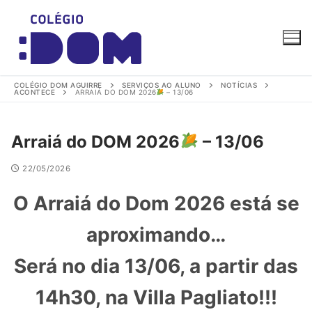
Pular
para
o
conteúdo
COLÉGIO DOM AGUIRRE
SERVIÇOS AO ALUNO
NOTÍCIAS
ACONTECE
ARRAIÁ DO DOM 2026
– 13/06
Arraiá do DOM 2026
– 13/06
22/05/2026
Colégio Dom Aguirre
Online agora
O Arraiá do Dom 2026 está se
aproximando…
Será no dia 13/06, a partir das
14h30, na Villa Pagliato!!!