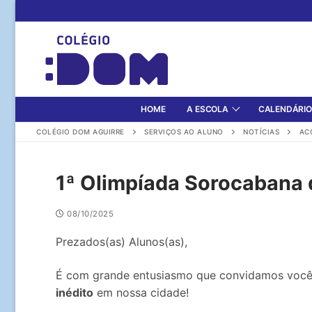
Pular
para
o
conteúdo
HOME
A ESCOLA
CALENDÁRIO
COLÉGIO DOM AGUIRRE
SERVIÇOS AO ALUNO
NOTÍCIAS
AC
1ª Olimpíada Sorocabana 
08/10/2025
Prezados(as) Alunos(as),
É com grande entusiasmo que convidamos você
inédito
em nossa cidade!