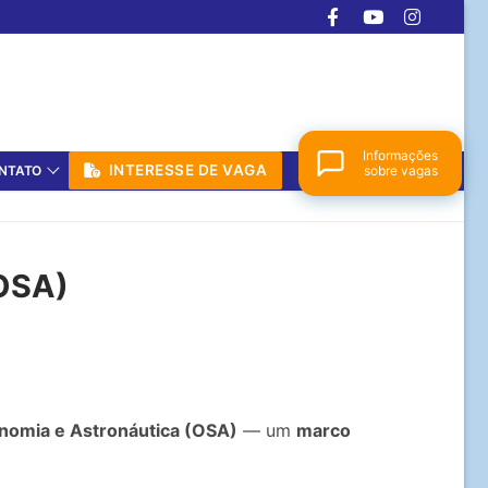
Informações
INTERESSE DE VAGA
NTATO
sobre vagas
)
Colégio Dom Aguirre
(OSA)
Online agora
nomia e Astronáutica (OSA)
— um
marco