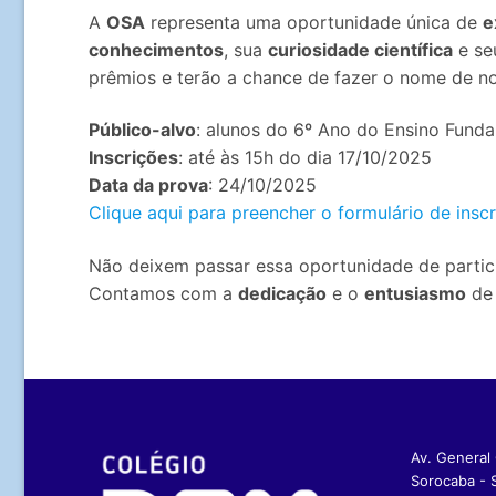
A
OSA
representa uma oportunidade única de
e
conhecimentos
, sua
curiosidade científica
e s
prêmios e terão a chance de fazer o nome de noss
Público-alvo
: alunos do 6º Ano do Ensino Fund
Inscrições
: até às 15h do dia 17/10/2025
Data da prova
: 24/10/2025
Clique aqui para preencher o formulário de insc
Não deixem passar essa oportunidade de partici
Contamos com a
dedicação
e o
entusiasmo
de 
Av. General O
Sorocaba - 