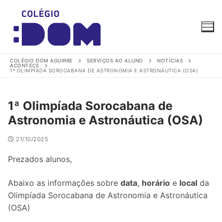
Pular
para
o
conteúdo
COLÉGIO DOM AGUIRRE
SERVIÇOS AO ALUNO
NOTÍCIAS
ACONTECE
1ª OLIMPÍADA SOROCABANA DE ASTRONOMIA E ASTRONÁUTICA (OSA)
1ª Olimpíada Sorocabana de
Astronomia e Astronáutica (OSA)
Colégio Dom Aguirre
Online agora
21/10/2025
Prezados alunos,
Abaixo as informações sobre
data
,
horário
e
local
da
Olimpíada Sorocabana de Astronomia e Astronáutica
(OSA)